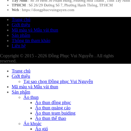
Tây Ninh
: Số 59 Hẻm 36 Phạm Hùng, Phường Hòa Thành , Tỉnh Tây Ninh
TPHCM
: Số 26/29 Đường Số 7, Phường Hạnh Thông, TP.HCM
Web
: https://dongphucvuinguyen.com
Trang chủ
Giới thiệu
Mã màu và Mẫu vải thun
Sản phẩm
Thông tin tham khảo
Liên hệ
Copyright © 2015 - 2026 Đồng Phục Vui Nguyễn . All rights
reserved.
Trang chủ
Giới thiệu
Tại sao chọn Đồng phục Vui Nguyễn
Mã màu và Mẫu vải thun
Sản phẩm
Áo thun
Áo thun đồng phục
Áo thun quảng cáo
Áo thun team buiding
Áo thun thể thao
Áo khoác
Áo gió