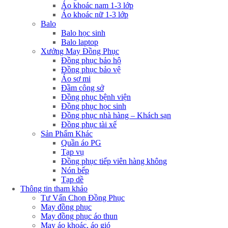
Áo khoác nam 1-3 lớp
Áo khoác nữ 1-3 lớp
Balo
Balo học sinh
Balo laptop
Xưởng May Đồng Phục
Đồng phục bảo hộ
Đồng phục bảo vệ
Áo sơ mi
Đầm công sở
Đồng phục bệnh viện
Đồng phục học sinh
Đồng phục nhà hàng – Khách sạn
Đồng phục tài xế
Sản Phẩm Khác
Quần áo PG
Tạp vụ
Đồng phục tiếp viên hàng không
Nón bếp
Tạp dề
Thông tin tham khảo
Tư Vấn Chọn Đồng Phục
May đồng phục
May đồng phục áo thun
May áo khoác, áo gió