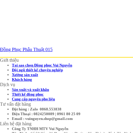
Đồng Phục Phẫu Thuật 015
Giới thiệu
Tại sao chọn Đồng phục Vui Nguyễn
Đội ngũ thiết kế chuyên nghiệp
Xưởng sản xuất
Khách hàng
Dịch vụ
Sản xuất và xuất khẩu
Thiết kế đồng phục
Cung cấp nguyên phụ liệu
Tư vấn đặt hàng
Đặt hàng : Zalo 0868.553838
Điện Thoại : 0824250089 | 0961 80 25 09
Email : vuinguyen.shop@gmail.com
Liên hệ đặt hàng
Công Ty TNHH MTV Vui Nguyễn