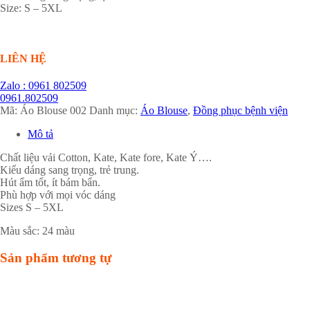
Size: S – 5XL
LIÊN HỆ
Zalo : 0961 802509
0961.802509
Mã:
Áo Blouse 002
Danh mục:
Áo Blouse
,
Đồng phục bệnh viện
Mô tả
Chất liệu vải Cotton, Kate, Kate fore, Kate Ý….
Kiểu dáng sang trọng, trẻ trung.
Hút ẩm tốt, ít bám bẩn.
Phù hợp với mọi vóc dáng
Sizes S – 5XL
Màu sắc: 24 màu
Sản phẩm tương tự