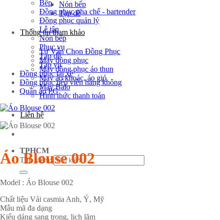
Bếp
Nón bếp
Đồng phục pha chế - bartender
Tạp dề
Đồng phục quản lý
Lễ tân
Thông tin tham khảo
Nón bếp
Phục vụ
Tư Vấn Chọn Đồng Phục
Tạp dề
May đồng phục
Tạp vụ
May đồng phục áo thun
Đồng phục tài xế
May áo khoác, áo gió
Đồng phục tiếp viên hàng không
May Balo
Quần áo PG
Hình thức thanh toán
Liên hệ
TPHCM
Áo Blouse 002
Tìm kiếm:
Model : Áo Blouse 002
Chất liệu Vải casmia Anh, Ý, Mỹ
Mẫu mã đa dạng
Kiểu dáng sang trọng, lịch lãm