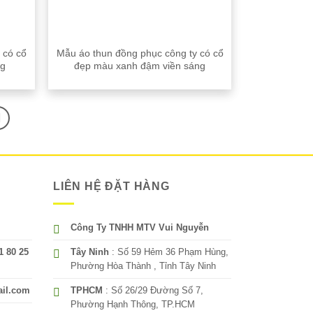
 có cổ
Mẫu áo thun đồng phục công ty có cổ
ng
đẹp màu xanh đậm viền sáng
LIÊN HỆ ĐẶT HÀNG
Công Ty TNHH MTV Vui Nguyễn
1 80 25
Tây Ninh
: Số 59 Hẻm 36 Phạm Hùng,
Phường Hòa Thành , Tỉnh Tây Ninh
ail.com
TPHCM
: Số 26/29 Đường Số 7,
Phường Hạnh Thông, TP.HCM