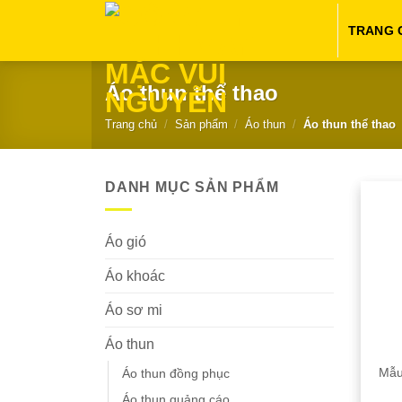
Chuyển
TRANG 
đến
nội
dung
Áo thun thể thao
Trang chủ
/
Sản phẩm
/
Áo thun
/
Áo thun thể thao
DANH MỤC SẢN PHẨM
Áo gió
Áo khoác
Áo sơ mi
Áo thun
Mẫu
Áo thun đồng phục
Áo thun quảng cáo