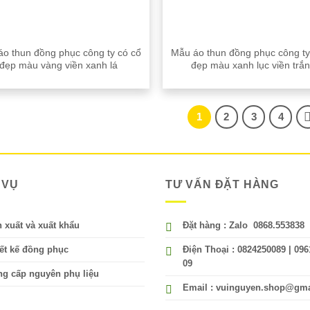
o thun đồng phục công ty có cổ
Mẫu áo thun đồng phục công ty
đẹp màu vàng viền xanh lá
đẹp màu xanh lục viền trắ
1
2
3
4
 VỤ
TƯ VẤN ĐẶT HÀNG
 xuất và xuất khẩu
Đặt hàng : Zalo 0868.553838
ết kế đồng phục
Điện Thoại : 0824250089 | 096
09
g cấp nguyên phụ liệu
Email : vuinguyen.shop@gm