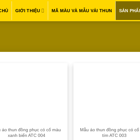
CHỦ
GIỚI THIỆU
MÃ MÀU VÀ MẪU VẢI THUN
SẢN PHẨ
 áo thun đồng phục có cổ màu
Mẫu áo thun đồng phục có c
xanh biển ATC 004
tím ATC 003