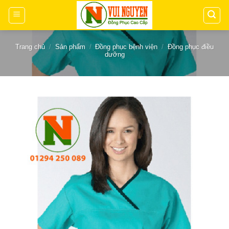
Chuyển
đến
nội
dung
Trang chủ
/
Sản phẩm
/
Đồng phục bệnh viện
/
Đồng phục điều
dưỡng