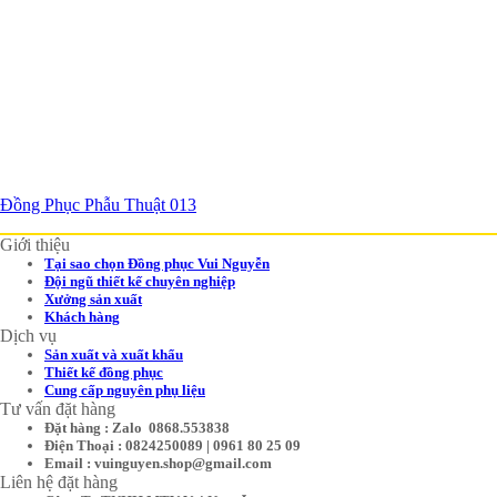
Đồng Phục Phẫu Thuật 013
Giới thiệu
Tại sao chọn Đồng phục Vui Nguyễn
Đội ngũ thiết kế chuyên nghiệp
Xưởng sản xuất
Khách hàng
Dịch vụ
Sản xuất và xuất khẩu
Thiết kế đồng phục
Cung cấp nguyên phụ liệu
Tư vấn đặt hàng
Đặt hàng : Zalo 0868.553838
Điện Thoại : 0824250089 | 0961 80 25 09
Email : vuinguyen.shop@gmail.com
Liên hệ đặt hàng