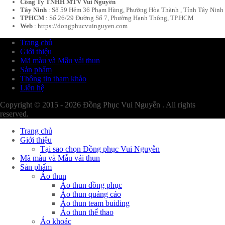
Công Ty TNHH MTV Vui Nguyễn
Tây Ninh
: Số 59 Hẻm 36 Phạm Hùng, Phường Hòa Thành , Tỉnh Tây Ninh
TPHCM
: Số 26/29 Đường Số 7, Phường Hạnh Thông, TP.HCM
Web
: https://dongphucvuinguyen.com
Trang chủ
Giới thiệu
Mã màu và Mẫu vải thun
Sản phẩm
Thông tin tham khảo
Liên hệ
Copyright © 2015 - 2026 Đồng Phục Vui Nguyễn . All rights
reserved.
Trang chủ
Giới thiệu
Tại sao chọn Đồng phục Vui Nguyễn
Mã màu và Mẫu vải thun
Sản phẩm
Áo thun
Áo thun đồng phục
Áo thun quảng cáo
Áo thun team buiding
Áo thun thể thao
Áo khoác