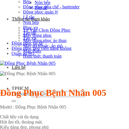
Bếp
Nón bếp
Đồng phục pha chế - bartender
Tạp dề
Đồng phục quản lý
Lễ tân
Thông tin tham khảo
Nón bếp
Phục vụ
Tư Vấn Chọn Đồng Phục
Tạp dề
May đồng phục
Tạp vụ
May đồng phục áo thun
Đồng phục tài xế
May áo khoác, áo gió
Đồng phục tiếp viên hàng không
May Balo
Quần áo PG
Hình thức thanh toán
Liên hệ
TPHCM
Đồng Phục Bệnh Nhân 005
Tìm kiếm:
Model : Đồng Phục Bệnh Nhân 005
Chất liệu vải đa dạng
Hút ẩm tốt, thoáng mát.
Kiểu dáng đẹp, phong phú