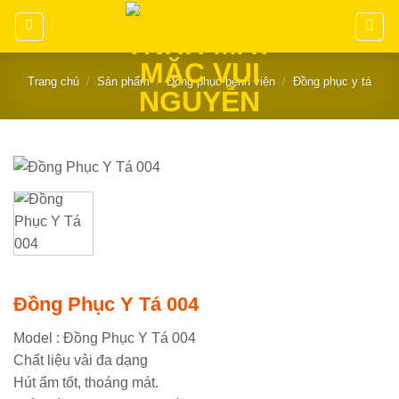
Chuyển
đến
nội
dung
Trang chủ
/
Sản phẩm
/
Đồng phục bệnh viện
/
Đồng phục y tá
Đồng Phục Y Tá 004
Model : Đồng Phục Y Tá 004
Chất liệu vải đa dạng
Hút ẩm tốt, thoáng mát.