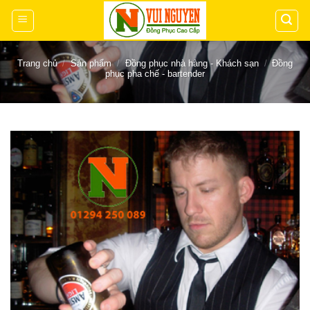
Chuyển
đến
nội
dung
Trang chủ
/
Sản phẩm
/
Đồng phục nhà hàng - Khách sạn
/
Đồng
phục pha chế - bartender