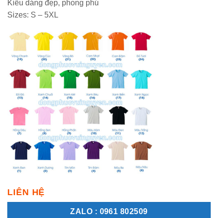
Kiểu dáng đẹp, phong phú
Sizes: S – 5XL
LIÊN HỆ
ZALO : 0961 802509