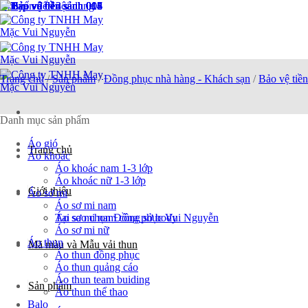
Chuyển đến nội dung
Trang chủ
/
Sản phẩm
/
Đồng phục nhà hàng - Khách sạn
/
Bảo vệ tiề
Danh mục sản phẩm
Áo gió
Trang chủ
Áo khoác
Áo khoác nam 1-3 lớp
Áo khoác nữ 1-3 lớp
Giới thiệu
Áo sơ mi
Áo sơ mi nam
Tại sao chọn Đồng phục Vui Nguyễn
Áo sơ mi nam công sở body
Áo sơ mi nữ
Áo thun
Mã màu và Mẫu vải thun
Áo thun đồng phục
Áo thun quảng cáo
Áo thun team buiding
Sản phẩm
Áo thun thể thao
Balo