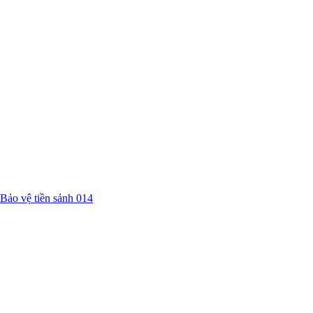
Bảo vệ tiền sảnh 014