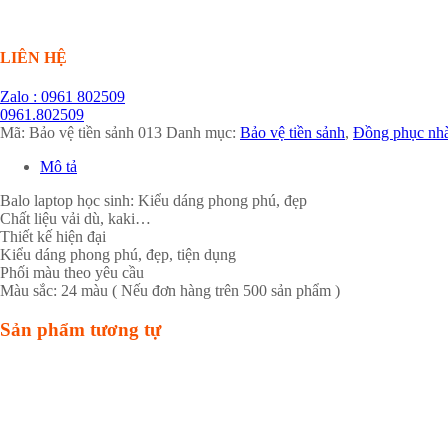
LIÊN HỆ
Zalo : 0961 802509
0961.802509
Mã:
Bảo vệ tiền sảnh 013
Danh mục:
Bảo vệ tiền sảnh
,
Đồng phục nhà
Mô tả
Balo laptop học sinh: Kiểu dáng phong phú, đẹp
Chất liệu vải dù, kaki…
Thiết kế hiện đại
Kiểu dáng phong phú, đẹp, tiện dụng
Phối màu theo yêu cầu
Màu sắc: 24 màu ( Nếu đơn hàng trên 500 sản phẩm )
Sản phẩm tương tự