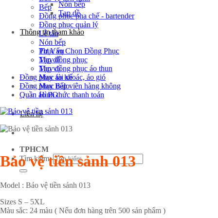
Nón bếp
Bếp
Tạp dề
Đồng phục pha chế - bartender
Đồng phục quản lý
Thông tin tham khảo
Lễ tân
Nón bếp
Tư Vấn Chọn Đồng Phục
Phục vụ
May đồng phục
Tạp dề
May đồng phục áo thun
Tạp vụ
Đồng phục tài xế
May áo khoác, áo gió
Đồng phục tiếp viên hàng không
May Balo
Quần áo PG
Hình thức thanh toán
Liên hệ
TPHCM
Bảo vệ tiền sảnh 013
Tìm kiếm:
Model : Bảo vệ tiền sảnh 013
Sizes S – 5XL
Màu sắc: 24 màu ( Nếu đơn hàng trên 500 sản phẩm )