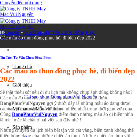
Chuyển đến nội dung
Trang chủ
»
Tin Tức
»
Tư Vấn Chọn Đồng Phục
Các mẫu áo thun đồng phục hè, đi biển đẹp 2022
Tin Tức
,
Tư Vấn Chọn Đồng Phục
Trang chủ
Các mẫu áo thun đồng phục hè, đi biển đẹp
2022
Giới thiệu
Sẽ thật thiếu sót nếu đi du lịch mà không chụp ảnh đúng không nào?
Tại sao chọn Đồng phục Vui Nguyễn
Các mẫu áo thun hè, đi biển đẹp và Hot nhất 2022 được
DongPhucVuiNguyen
gợi ý dưới đây là những mẫu áo đang được
các bạn gái yêu thích và lựa chọn nhiều nhất trong thời gian vừa qua.
Mã màu và Mẫu vải thun
Cùng
DongPhucVuiNguyen
điểm danh những mẫu áo đi biển“nhìn
là mê” mặc là chất ở bài viết sau đây nhé !
Sản phẩm
Những chuyến du lịch biển bất tận với cát vàng, biển xanh không thể
thiếu bóng dáng của những chiếc áo thun. Những chiếc áo thun với