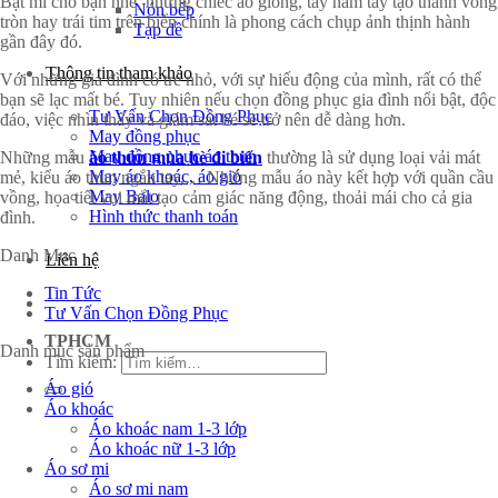
Bật mí cho bạn nhé, những chiếc áo giống, tay nắm tay tạo thành vòng
Nón bếp
tròn hay trái tim trên biển chính là phong cách chụp ảnh thịnh hành
Tạp dề
gần đây đó.
Thông tin tham khảo
Với những gia đình có trẻ nhỏ, với sự hiếu động của mình, rất có thể
bạn sẽ lạc mất bé. Tuy nhiên nếu chọn đồng phục gia đình nổi bật, độc
Tư Vấn Chọn Đồng Phục
đáo, việc nhìn thấy và giám sát bé sẽ trở nên dễ dàng hơn.
May đồng phục
May đồng phục áo thun
Những mẫu
áo thun mùa hè đi biển
thường là sử dụng loại vải mát
May áo khoác, áo gió
mẻ, kiểu áo thun ngắn tay,… Những mẫu áo này kết hợp với quần cầu
May Balo
vồng, họa tiết vui mắt tạo cảm giác năng động, thoải mái cho cả gia
Hình thức thanh toán
đình.
Danh Mục
Liên hệ
Tin Tức
Tư Vấn Chọn Đồng Phục
TPHCM
Danh mục sản phẩm
Tìm kiếm:
Áo gió
Áo khoác
Áo khoác nam 1-3 lớp
Áo khoác nữ 1-3 lớp
Áo sơ mi
Áo sơ mi nam