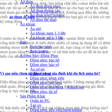
Áo thun
màu sắc rực rỡ, trẻ trung được làm bằng chất liệu cotton thấm hút mồ
Áo thun đồng phục
hôi cực tốt lại vô cùng thoáng mát sẽ đem lại cho bạn sự tự tin, thoải
Áo thun quảng cáo
mái tham gia những hoạt động ngoài trời. Không quá điệu đà, những
Áo thun team buiding
chiếc
áo thun đi biển
thường mang đến cho bạn gái vẻ cá tính và cực
Áo thun thể thao
kỳ năng động.
Áo khoác
Áo gió
Áo khoác nam 1-3 lớp
Áo khoác nữ 1-3 lớp
Combo áo thun + quần short jeans + giày sandal được xem là một
Balo
công thức chuẩn style đi biển được nhiều cô nàng áp dụng để có được
Balo học sinh
những shoot hình cực chất. Bên cạnh đó, bạn cũng có thể thay quần
Balo laptop
short jeans bằng chân váy để tạo vẻ nữ tính hơn cho set đồ đi du lịch
Xưởng May Đồng Phục
biển của mình.
Đồng phục bảo hộ
Đồng phục bảo vệ
Áo sơ mi
Vì sao nên chọn áo đồng phục gia đình khi du lịch mùa hè?
Đầm công sở
Đồng phục bệnh viện
Diện đồng phục gia đình có rất nhiều ý nghĩa. Chúng mang đến sự
Đồng phục học sinh
nhất quán, đồng bộ, gắn kết giữa những thành viên trong gia đình,
Đồng phục nhà hàng – Khách sạn
công ty hay nhóm, lớp.
Đồng phục tài xế
Sản Phẩm Khác
Quần áo PG
Tạp vụ
Sẽ thật thiếu sót nếu đi du lịch mà không chụp ảnh đúng không nào?
Đồng phục tiếp viên hàng không