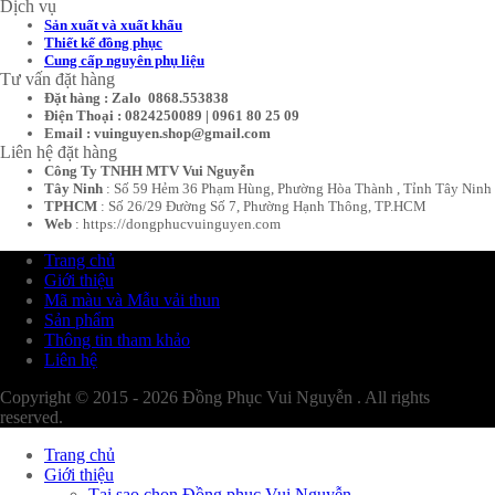
Dịch vụ
Sản xuất và xuất khẩu
Thiết kế đồng phục
Cung cấp nguyên phụ liệu
Tư vấn đặt hàng
Đặt hàng : Zalo 0868.553838
Điện Thoại : 0824250089 | 0961 80 25 09
Email : vuinguyen.shop@gmail.com
Liên hệ đặt hàng
Công Ty TNHH MTV Vui Nguyễn
Tây Ninh
: Số 59 Hẻm 36 Phạm Hùng, Phường Hòa Thành , Tỉnh Tây Ninh
TPHCM
: Số 26/29 Đường Số 7, Phường Hạnh Thông, TP.HCM
Web
: https://dongphucvuinguyen.com
Trang chủ
Giới thiệu
Mã màu và Mẫu vải thun
Sản phẩm
Thông tin tham khảo
Liên hệ
Copyright © 2015 - 2026 Đồng Phục Vui Nguyễn . All rights
reserved.
Trang chủ
Giới thiệu
Tại sao chọn Đồng phục Vui Nguyễn