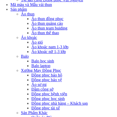
Mã màu và Mẫu vải thun
Sản phẩm
Áo thun
Áo thun đồng phục
Áo thun quảng cáo
Áo thun team buiding
Áo thun thể thao
Áo khoác
Áo gió
Áo khoác nam 1-3 lớp
Áo khoác nữ 1-3 lớp
Balo
Balo học sinh
Balo laptop
Xưởng May Đồng Phục
Đồng phục bảo hộ
Đồng phục bảo vệ
Áo sơ mi
Đầm công sở
Đồng phục bệnh viện
Đồng phục học sinh
Đồng phục nhà hàng – Khách sạn
Đồng phục tài xế
Sản Phẩm Khác