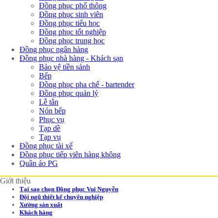
Đồng phục phổ thông
Đồng phục sinh viên
Đồng phục tiểu học
Đồng phục tốt nghiệp
Đồng phục trung học
Đồng phục ngân hàng
Đồng phục nhà hàng - Khách sạn
Bảo vệ tiền sảnh
Bếp
Đồng phục pha chế - bartender
Đồng phục quản lý
Lễ tân
Nón bếp
Phục vụ
Tạp dề
Tạp vụ
Đồng phục tài xế
Đồng phục tiếp viên hàng không
Quần áo PG
Giới thiệu
Tại sao chọn Đồng phục Vui Nguyễn
Đội ngũ thiết kế chuyên nghiệp
Xưởng sản xuất
Khách hàng