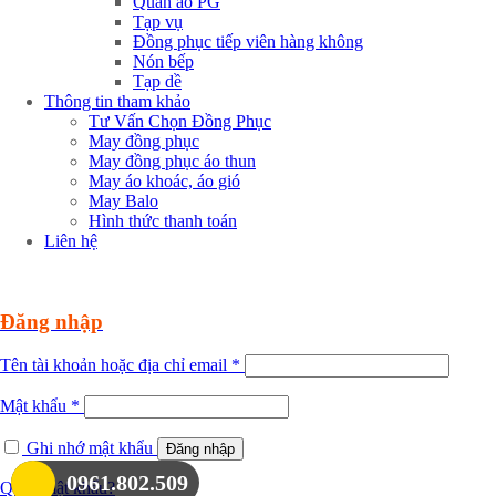
Quần áo PG
Tạp vụ
Đồng phục tiếp viên hàng không
Nón bếp
Tạp dề
Thông tin tham khảo
Tư Vấn Chọn Đồng Phục
May đồng phục
May đồng phục áo thun
May áo khoác, áo gió
May Balo
Hình thức thanh toán
Liên hệ
Đăng nhập
Tên tài khoản hoặc địa chỉ email
*
Mật khẩu
*
Ghi nhớ mật khẩu
Đăng nhập
0961.802.509
Quên mật khẩu?