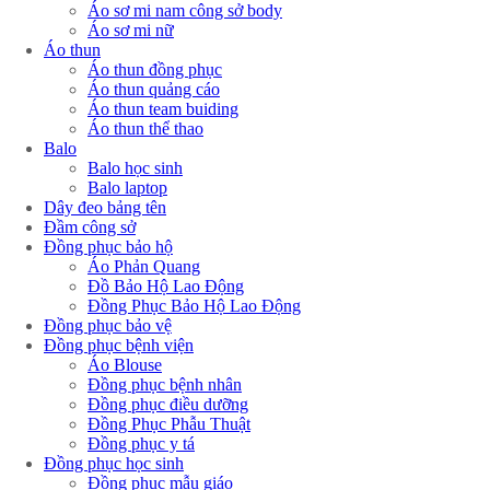
Áo sơ mi nam công sở body
Áo sơ mi nữ
Áo thun
Áo thun đồng phục
Áo thun quảng cáo
Áo thun team buiding
Áo thun thể thao
Balo
Balo học sinh
Balo laptop
Dây đeo bảng tên
Đầm công sở
Đồng phục bảo hộ
Áo Phản Quang
Đồ Bảo Hộ Lao Động
Đồng Phục Bảo Hộ Lao Động
Đồng phục bảo vệ
Đồng phục bệnh viện
Áo Blouse
Đồng phục bệnh nhân
Đồng phục điều dưỡng
Đồng Phục Phẫu Thuật
Đồng phục y tá
Đồng phục học sinh
Đồng phục mẫu giáo