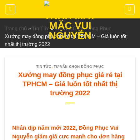
Chuyển
đến
nội
dung
Trang chủ
»
Tin Tức
»
Tư Vấn Chọn Đồng Phục
Xưởng may đồng phục giá rẻ tại TPHCM – Giá luôn tốt
nhất thị trường 2022
TIN TỨC
,
TƯ VẤN CHỌN ĐỒNG PHỤC
Xưởng may đồng phục giá rẻ tại
TPHCM – Giá luôn tốt nhất thị
trường 2022
Nhân dịp năm mới 2022, Đồng Phục Vui
Nguyễn giảm giá cực mạnh cho đơn hàng