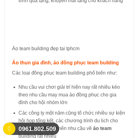
trình quà tặng, khuyến mãi tặng cho khách hàng
Áo team building đẹp tại tphcm
Áo thun gia đình, áo đồng phục team building
Các loại đồng phục team building phổ biến như:
Nhu cầu vui chơi giải trí hiện nay rất nhiều kéo
theo nhu cầu may mua áo đồng phục cho gia
đình cho hội nhóm lớn
Các công ty một năm cũng tổ chức nhiều sự kiện
hội họp tổng kết, các chương trình du lịch cho
0961.802.509
nhân viên công ty nên nhu cầu về
áo team
building rất nhiều