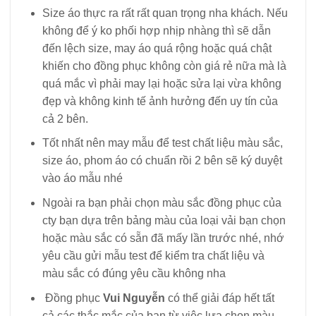
Size áo thực ra rất rất quan trọng nha khách. Nếu
không để ý ko phối hợp nhịp nhàng thì sẽ dẫn
đến lệch size, may áo quá rộng hoặc quá chật
khiến cho đồng phục không còn giá rẻ nữa mà là
quá mắc vì phải may lại hoặc sửa lại vừa không
đẹp và không kinh tế ảnh hưởng đến uy tín của
cả 2 bên.
Tốt nhất nên may mẫu để test chất liệu màu sắc,
size áo, phom áo có chuẩn rồi 2 bên sẽ ký duyệt
vào áo mẫu nhé
Ngoài ra bạn phải chọn màu sắc đồng phục của
cty bạn dựa trên bảng màu của loại vải bạn chọn
hoặc màu sắc có sẵn đã mấy lần trước nhé, nhớ
yêu cầu gửi mẫu test để kiểm tra chất liệu và
màu sắc có đúng yêu cầu không nha
Đồng phục
Vui Nguyễn
có thể giải đáp hết tất
cả các thắc mắc của bạn từ việc lựa chọn màu