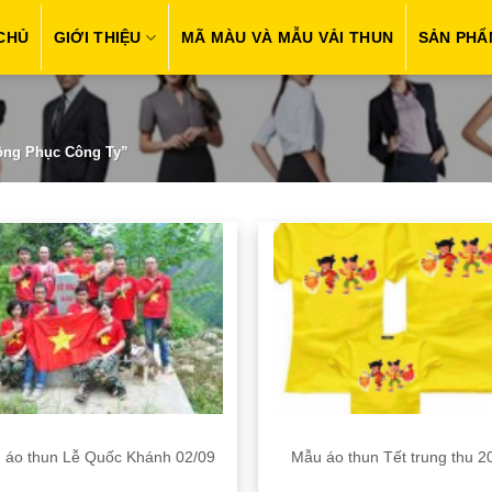
CHỦ
GIỚI THIỆU
MÃ MÀU VÀ MẪU VẢI THUN
SẢN PHẨ
ồng Phục Công Ty”
 áo thun Lễ Quốc Khánh 02/09
Mẫu áo thun Tết trung thu 2