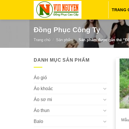
Chuyển
TRANG 
đến
nội
dung
Đồng Phục Công Ty
Trang chủ
/
Sản phẩm
/
Sản phẩm được gắn thẻ “Đ
DANH MỤC SẢN PHẨM
Áo gió
Áo khoác
Áo sơ mi
Áo thun
Mẫu
Balo