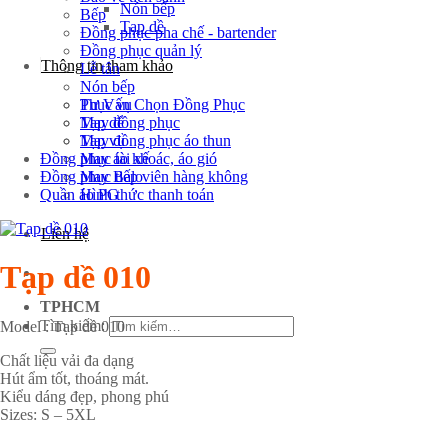
Nón bếp
Bếp
Tạp dề
Đồng phục pha chế - bartender
Đồng phục quản lý
Thông tin tham khảo
Lễ tân
Nón bếp
Tư Vấn Chọn Đồng Phục
Phục vụ
May đồng phục
Tạp dề
May đồng phục áo thun
Tạp vụ
Đồng phục tài xế
May áo khoác, áo gió
Đồng phục tiếp viên hàng không
May Balo
Quần áo PG
Hình thức thanh toán
Liên hệ
Tạp dề 010
TPHCM
Tìm kiếm:
Model : Tạp dề 010
Chất liệu vải đa dạng
Hút ẩm tốt, thoáng mát.
Kiểu dáng đẹp, phong phú
Sizes: S – 5XL