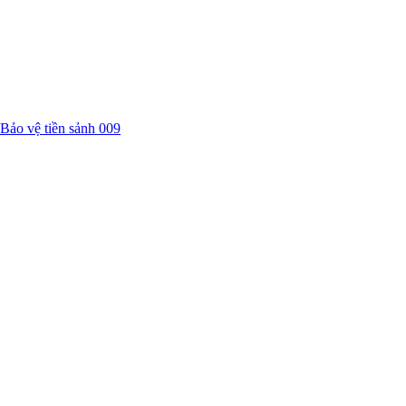
Bảo vệ tiền sảnh 009