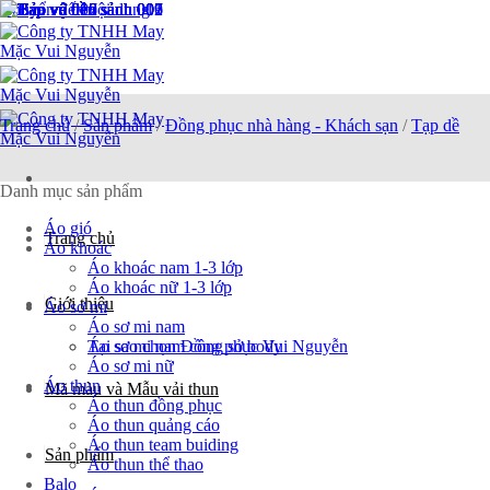
Chuyển đến nội dung
Trang chủ
/
Sản phẩm
/
Đồng phục nhà hàng - Khách sạn
/
Tạp dề
Danh mục sản phẩm
Áo gió
Trang chủ
Áo khoác
Áo khoác nam 1-3 lớp
Áo khoác nữ 1-3 lớp
Giới thiệu
Áo sơ mi
Áo sơ mi nam
Tại sao chọn Đồng phục Vui Nguyễn
Áo sơ mi nam công sở body
Áo sơ mi nữ
Áo thun
Mã màu và Mẫu vải thun
Áo thun đồng phục
Áo thun quảng cáo
Áo thun team buiding
Sản phẩm
Áo thun thể thao
Balo