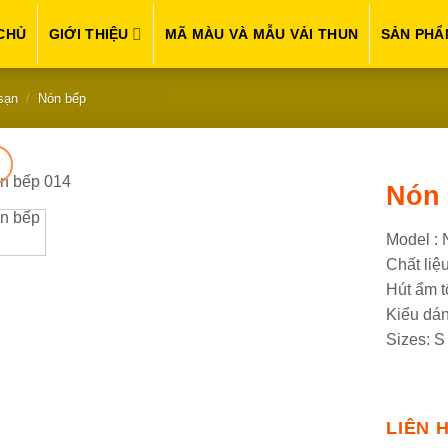
CHỦ
GIỚI THIỆU
MÃ MÀU VÀ MẪU VẢI THUN
SẢN PHẨ
sạn
/
Nón bếp
Nón 
Model :
Chất liệ
Hút ẩm t
Kiểu dá
Sizes: S
LIÊN 