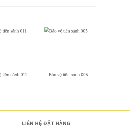
ệ tiền sảnh 011
Bảo vệ tiền sảnh 005
Tạp v
LIÊN HỆ ĐẶT HÀNG