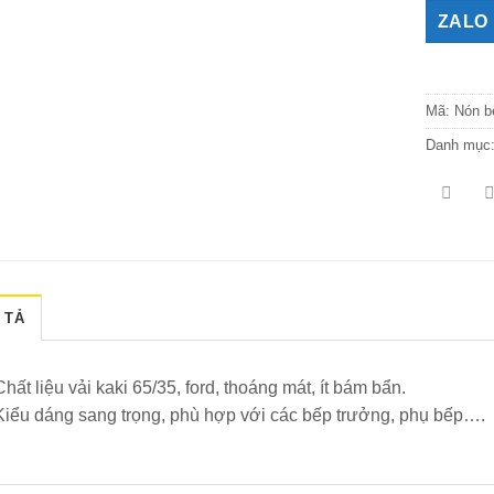
ZALO 
Mã:
Nón b
Danh mục
 TẢ
Chất liệu vải kaki 65/35, ford, thoáng mát, ít bám bẩn.
Kiểu dáng sang trọng, phù hợp với các bếp trưởng, phụ bếp….