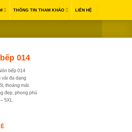
M
THÔNG TIN THAM KHẢO
LIÊN HỆ
bếp 014
 Nón bếp 014
u vải đa dạng
ốt, thoáng mát.
ng đẹp, phong phú
 – 5XL
HỆ