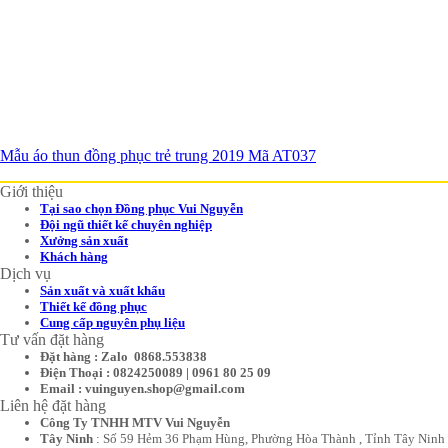
Mẫu áo thun đồng phục trẻ trung 2019 Mã AT037
Giới thiệu
Tại sao chọn Đồng phục Vui Nguyễn
Đội ngũ thiết kế chuyên nghiệp
Xưởng sản xuất
Khách hàng
Dịch vụ
Sản xuất và xuất khẩu
Thiết kế đồng phục
Cung cấp nguyên phụ liệu
Tư vấn đặt hàng
Đặt hàng : Zalo 0868.553838
Điện Thoại : 0824250089 | 0961 80 25 09
Email : vuinguyen.shop@gmail.com
Liên hệ đặt hàng
Công Ty TNHH MTV Vui Nguyễn
Tây Ninh
: Số 59 Hẻm 36 Phạm Hùng, Phường Hòa Thành , Tỉnh Tây Ninh