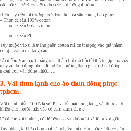
các mắt vải sẽ được dệt to hơn so với thông thường.
Hiện nay trên thị trường có 3 loại thun cá sấu chính, bao gồm:
– Thun cá sấu 100% cotton
– Thun cá sấu 65/35 cotton
– Thun cá sấu PE
Tùy thuộc vào tỉ lệ thành phần cotton mà chất lượng vào giá thành
cũng theo đó mà tăng cao.
Ưu điểm: Vải mặc thoáng mát, thấm hút mồ hôi tốt thích hợp cho việc
may áo thun đồng phục đội nhóm thường tham gia các hoạt động
ngoài trời, vận động nhiều, …
3. Vải thun lạnh cho áo thun đồng phục
tphcm:
Với thành phần 100% là sợi PE và bề mặt bóng láng, vải thun lạnh
khiến cho người mặc vào có cảm giác mát mẻ.
Ưu điểm: vải ít nhăn, có độ bền cao và không bị xù lông khi giặt.
Tuy nhiên, khi lựa chọn loại vải này bạn nên cân nhắc vì độ co dãn