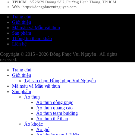
TPHCM
: Số 26/29 Đường Số 7, Phường Hạnh Thông, TP.HCM
Web
: https://dongphucvuinguyen.com
Trang chủ
Giới thiệu
Mã màu và Mẫu vải thun
Sản phẩm
Thông tin tham khảo
Liên hệ
Copyright © 2015 - 2026 Đồng Phục Vui Nguyễn . All rights
reserved.
Trang chủ
Giới thiệu
Tại sao chọn Đồng phục Vui Nguyễn
Mã màu và Mẫu vải thun
Sản phẩm
Áo thun
Áo thun đồng phục
Áo thun quảng cáo
Áo thun team buiding
Áo thun thể thao
Áo khoác
Áo gió
Áo khoác nam 1-3 lớp