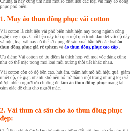
Chúng ta hãy cùng tìm hiểu một số chất liệu các loại vải may áo đồng
phục phổ biến:
1. May áo thun đồng phục vải cotton
Vải cotton là chất liệu vải phổ biến nhất hiện nay trong ngành công
nghệ may mặc. Chất liệu này trải qua một quá trình đan dệt với độ dày
và mịn, loại vải này có thể sử dụng để sản xuất hầu hết các loại
áo
thun đồng phục giá rẻ tphcm
và
áo thun đồng phục cao cấp
.
Ưu điểm: Vải cotton có ưu điểm là thích hợp với mọi vóc dáng cũng
như có thể mặc trong mọi loại môi trường thời tiết khác nhau.
Vải cotton còn có độ bền cao, hút ẩm, thấm hút mồ hôi hiệu quả, giảm
nhiệt độ, dễ giặt, nhanh khô nên nó trở thành một trong những loại vải
được nhiều người ưu chuộng để
làm áo thun đồng phục
mang lại
cảm giác dễ chịu cho người mặc.
2. Vải thun cá sấu cho áo thun đồng phục
đẹp:
Chất liệu chính được làm từ cotton những đối với thun cá sấu này, thì