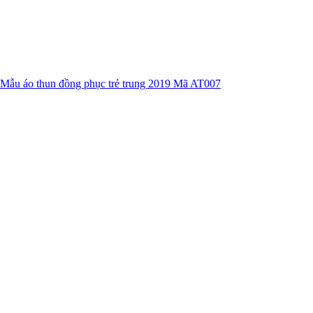
Mẫu áo thun đồng phục trẻ trung 2019 Mã AT007