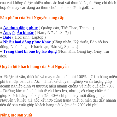
của vải không được nhiều như các loại vải thun khác, thường chỉ thích
hợp để may các dạng áo thun chơi thể thao, đánh golf, …
Sản phẩm của Vui Nguyễn cung cấp
♦
Áo thun đồng phục
( Quảng cáo, Thể Thao, Team…)
♦
Áo gió
,
Áo khoác
( Nam, Nữ , 1 -3 lớp )
♦
Balo
( Học sinh, Laptop )
♦
Nhiều loại đồng phục khác
(Công nhân, Kỹ thuật, Bảo hộ lao
động, Nhà hàng – Khách sạn, Bảo vệ, Spa ….)
♦
Trang thiết bị bảo hộ lao động
(Nón, Kín, Găng tay, Giày, Tai
đeo)
Quyền lợi khách hàng của Vui Nguyễn
♦ Được tư vấn, thiết kế và may mẫu miễn phí 100% – Giao hàng miễn
phí trên địa bàn cả nước – Thiết kế chuyên nghiệp và ấn tượng giúp
doanh nghiệp định vị thương hiệu nhanh chóng và hiệu quả đến 70%
– Đường kim mũi chỉ tinh tế và khéo léo, nhưng vô cùng chắc chắn
giúp khách hàng tiết kiệm đến 40% chi phí thay mới đồng phục –
Nguyên vật liệu giá gốc kết hợp cùng trang thiết bị hiện đại đẩy nhanh
tiến độ sản xuất giúp khách hàng tiết kiệm đến 20% chi phí
Năng lực sản xuất