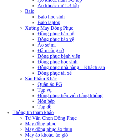
Áo khoác nữ 1-3 lớp
Balo
Balo học sinh
Balo laptop
Xưởng May Đồng Phục
Đồng phục bảo hộ
Đồng phục bảo vệ
Áo sơ mi
Đầm công sở
Đồng phục bệnh viện
Đồng phục học sinh
Đồng phục nhà hàng – Khách sạn
Đồng phục tài xế
Sản Phẩm Khác
Quần áo PG
Tạp vụ
Đồng phục tiếp viên hàng không
Nón bếp
Tạp dề
Thông tin tham khảo
Tư Vấn Chọn Đồng Phục
May đồng phục
May đồng phục áo thun
May áo khoác, áo gió