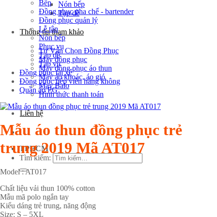
Bếp
Nón bếp
Đồng phục pha chế - bartender
Tạp dề
Đồng phục quản lý
Lễ tân
Thông tin tham khảo
Nón bếp
Phục vụ
Tư Vấn Chọn Đồng Phục
Tạp dề
May đồng phục
Tạp vụ
May đồng phục áo thun
Đồng phục tài xế
May áo khoác, áo gió
Đồng phục tiếp viên hàng không
May Balo
Quần áo PG
Hình thức thanh toán
Liên hệ
Mẫu áo thun đồng phục trẻ
trung 2019 Mã AT017
TPHCM
Tìm kiếm:
Model : AT017
Chất liệu vải thun 100% cotton
Mẫu mã polo ngắn tay
Kiểu dáng trẻ trung, năng động
Size: S – 5XL