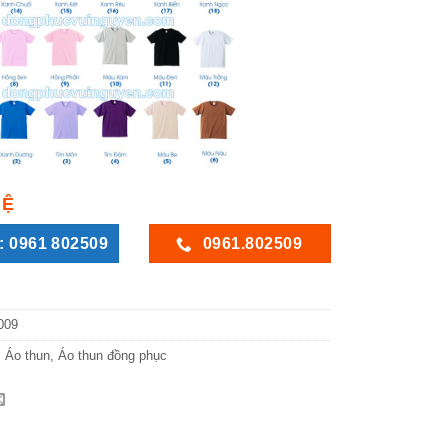
HỆ
: 0961 802509
0961.802509
009
:
Áo thun
,
Áo thun đồng phục