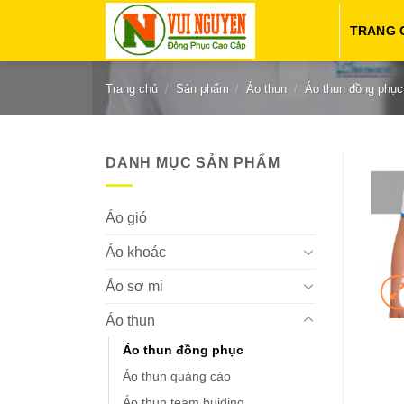
Chuyển
TRANG 
đến
nội
dung
Trang chủ
/
Sản phẩm
/
Áo thun
/
Áo thun đồng phục
DANH MỤC SẢN PHẨM
Áo gió
Áo khoác
Áo sơ mi
Áo thun
Áo thun đồng phục
Áo thun quảng cáo
Áo thun team buiding