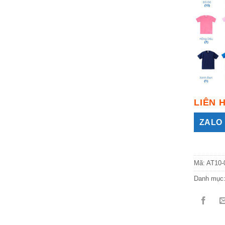
LIÊN 
ZALO 
Mã:
AT10-
Danh mục