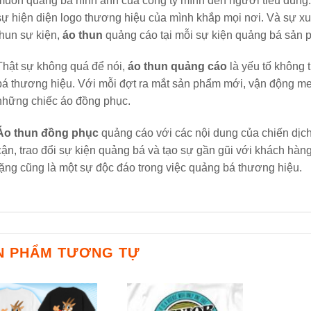
muốn quảng bá hình ảnh của công ty mình đến người tiêu dùng
sự hiện diện logo thương hiệu của mình khắp mọi nơi. Và sự xu
thun sự kiện,
áo thun
quảng cáo tại mỗi sự kiện quảng bá sản 
Thật sự không quá để nói,
áo thun quảng cáo
là yếu tố không 
bá thương hiệu. Với mỗi đợt ra mắt sản phẩm mới, vận động mee
những chiếc áo đồng phục.
Áo thun đồng phục
quảng cáo với các nội dung của chiến dịch
cận, trao đổi sự kiện quảng bá và tạo sự gần gũi với khách hà
tặng cũng là một sự độc đáo trong việc quảng bá thương hiệu.
N PHẨM TƯƠNG TỰ