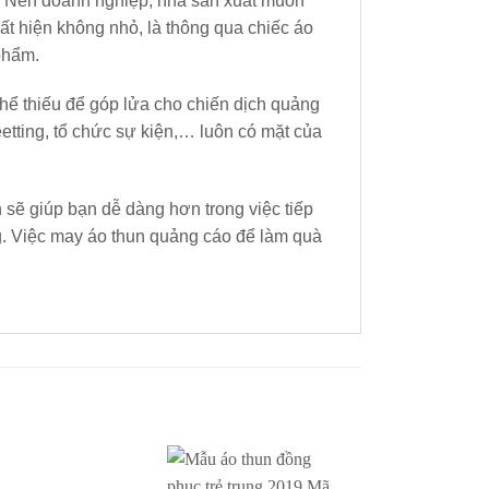
. Nên doanh nghiệp, nhà sản xuất muốn
ất hiện không nhỏ, là thông qua chiếc áo
phẩm.
thể thiếu để góp lửa cho chiến dịch quảng
tting, tổ chức sự kiện,… luôn có mặt của
 sẽ giúp bạn dễ dàng hơn trong việc tiếp
ng. Việc may áo thun quảng cáo để làm quà