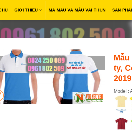
CHỦ
GIỚI THIỆU
MÃ MÀU VÀ MẪU VẢI THUN
SẢN PHẨ
Mẫu 
ty, 
2019
Model :