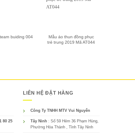
Mẫu áo thun đồng phục
Mẫu áo thu
 team buiding 004
trẻ trung 2019 Mã AT044
trẻ trung 2
LIÊN HỆ ĐẶT HÀNG
Công Ty TNHH MTV Vui Nguyễn
1 80 25
Tây Ninh
: Số 59 Hẻm 36 Phạm Hùng,
Phường Hòa Thành , Tỉnh Tây Ninh