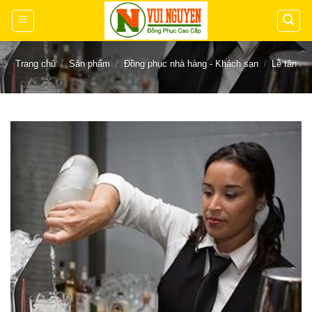
Chuyển
đến
nội
dung
Trang chủ
/
Sản phẩm
/
Đồng phục nhà hàng - Khách sạn
/
Lễ tân