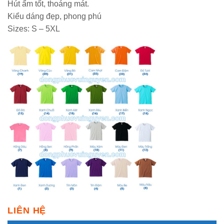
Hút ẩm tốt, thoáng mát.
Kiểu dáng đẹp, phong phú
Sizes: S – 5XL
LIÊN HỆ