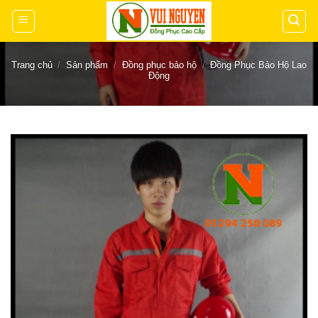
Chuyển
đến
nội
dung
Trang chủ
/
Sản phẩm
/
Đồng phục bảo hộ
/
Đồng Phục Bảo Hộ Lao
Động