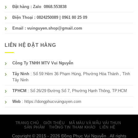
Đặt hàng : Zalo 0868.553838
Điện Thoại : 0824250089 | 0961 80 25 09
Email : vuinguyen.shop@gmail.com
LIÊN HỆ ĐẶT HÀNG
Công Ty TNHH MTV Vui Nguyễn
Tây Ninh
: Số 59 Hẻm 36 Phạm Hùng, Phường Hòa Thành , Tỉnh
Tây Ninh
TPHCM
: Số 26/29 Đường Số 7, Phường Hạnh Thông, TP.HCM
Web
: https://dongphucvuinguyen.com
TRANG CHỦ
GIỚI THIỆU
MÃ MÀU VÀ MẪU VẢI THUN
SẢN PHẨM
THÔNG TIN THAM KHẢO
LIÊN HỆ
Copyright © 2015 - 2026 Đồng Phục Vui Nguyễn . All rights