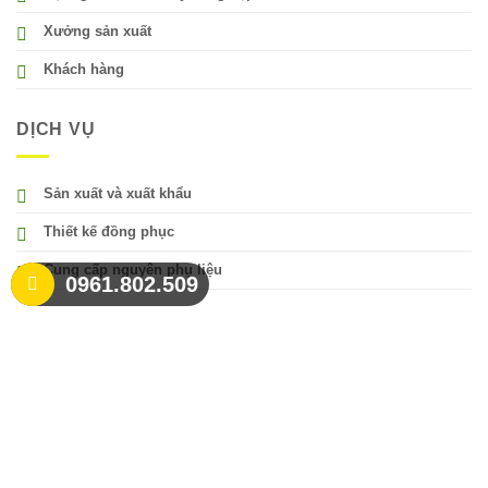
Xưởng sản xuất
Khách hàng
DỊCH VỤ
Sản xuất và xuất khẩu
Thiết kế đồng phục
Cung cấp nguyên phụ liệu
0961.802.509
TƯ VẤN ĐẶT HÀNG
Đặt hàng : Zalo 0868.553838
Điện Thoại : 0824250089 | 0961 80 25 09
Email : vuinguyen.shop@gmail.com