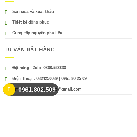
Sản xuất và xuất khẩu
Thiết kế đồng phục
Cung cấp nguyên phụ liệu
TƯ VẤN ĐẶT HÀNG
Đặt hàng : Zalo 0868.553838
Điện Thoại : 0824250089 | 0961 80 25 09
0961.802.509
Email : vuinguyen.shop@gmail.com
LIÊN HỆ ĐẶT HÀNG
Công Ty TNHH MTV Vui Nguyễn
Tây Ninh
: Số 59 Hẻm 36 Phạm Hùng, Phường Hòa Thành , Tỉnh