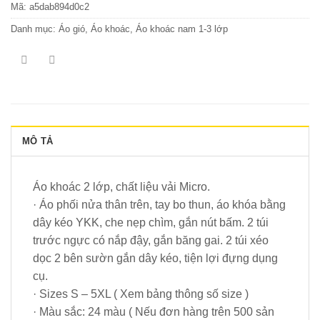
Mã:
a5dab894d0c2
Danh mục:
Áo gió
,
Áo khoác
,
Áo khoác nam 1-3 lớp
MÔ TẢ
Áo khoác 2 lớp, chất liệu vải Micro.
· Áo phối nửa thân trên, tay bo thun, áo khóa bằng
dây kéo YKK, che nẹp chìm, gắn nút bấm. 2 túi
trước ngực có nắp đậy, gắn băng gai. 2 túi xéo
dọc 2 bên sườn gắn dây kéo, tiện lợi đựng dụng
cụ.
· Sizes S – 5XL ( Xem bảng thông số size )
· Màu sắc: 24 màu ( Nếu đơn hàng trên 500 sản