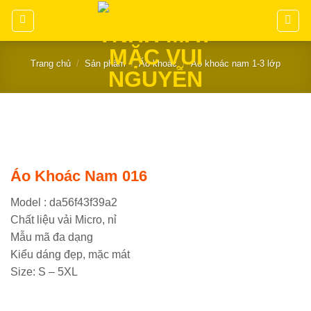
Chuyển
đến
nội
dung
Trang chủ
/
Sản phẩm
/
Áo khoác
/
Áo khoác nam 1-3 lớp
Áo Khoác Nam 016
Model : da56f43f39a2
Chất liệu vải Micro, nỉ
Mẫu mã đa dạng
Kiểu dáng đẹp, mặc mát
Size: S – 5XL