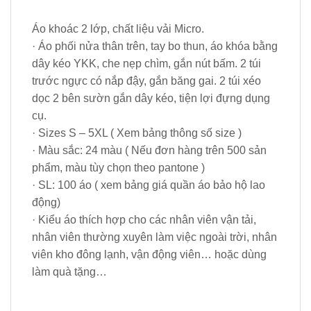
Áo khoác 2 lớp, chất liệu vải Micro.
· Áo phối nửa thân trên, tay bo thun, áo khóa bằng
dây kéo YKK, che nẹp chìm, gắn nút bấm. 2 túi
trước ngực có nắp đậy, gắn băng gai. 2 túi xéo
dọc 2 bên sườn gắn dây kéo, tiện lợi đựng dụng
cụ.
· Sizes S – 5XL ( Xem bảng thông số size )
· Màu sắc: 24 màu ( Nếu đơn hàng trên 500 sản
phẩm, màu tùy chọn theo pantone )
· SL: 100 áo ( xem bảng giá quần áo bảo hộ lao
động)
· Kiểu áo thích hợp cho các nhân viên vận tải,
nhân viên thường xuyên làm việc ngoài trời, nhân
viên kho đông lạnh, vận động viên… hoặc dùng
làm quà tặng…