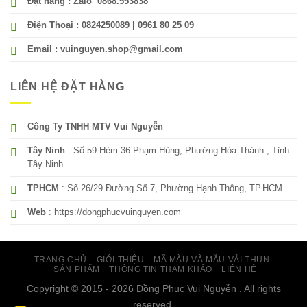
Đặt hàng : Zalo 0868.553838
Điện Thoại : 0824250089 | 0961 80 25 09
Email : vuinguyen.shop@gmail.com
LIÊN HỆ ĐẶT HÀNG
Công Ty TNHH MTV Vui Nguyễn
Tây Ninh
: Số 59 Hẻm 36 Phạm Hùng, Phường Hòa Thành , Tỉnh
Tây Ninh
TPHCM
: Số 26/29 Đường Số 7, Phường Hạnh Thông, TP.HCM
Web
: https://dongphucvuinguyen.com
TRANG CHỦ
GIỚI THIỆU
MÃ MÀU VÀ MẪU VẢI THUN
SẢN PHẨM
THÔNG TIN THAM KHẢO
LIÊN HỆ
Copyright © 2015 - 2026 Đồng Phục Vui Nguyễn . All rights
reserved.